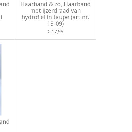
band
Haarband & zo, Haarband
met ijzerdraad van
l
hydrofiel in taupe (art.nr.
13-09)
€ 17,95
band