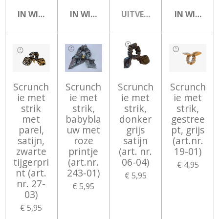
IN WINKELWAGEN
IN WINKELWAGEN
UITVERKOCHT
IN WINKEL
Scrunch
Scrunch
Scrunch
Scrunch
ie met
ie met
ie met
ie met
strik
strik,
strik,
strik,
met
babybla
donker
gestree
parel,
uw met
grijs
pt, grijs
satijn,
roze
satijn
(art.nr.
zwarte
printje
(art. nr.
19-01)
tijgerpri
(art.nr.
06-04)
€ 4,95
nt (art.
243-01)
€ 5,95
nr. 27-
€ 5,95
03)
€ 5,95