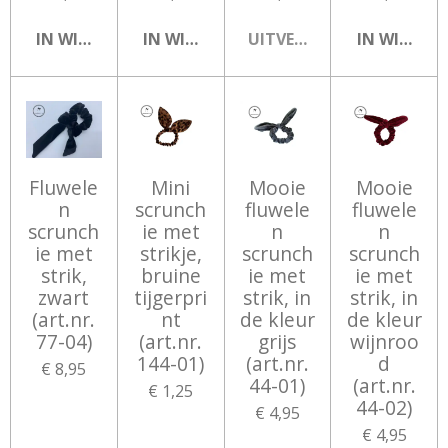
IN WINKELWAGEN
IN WINKELWAGEN
UITVERKOCHT
IN WINKEL
Fluwele
Mini
Mooie
Mooie
n
scrunch
fluwele
fluwele
scrunch
ie met
n
n
ie met
strikje,
scrunch
scrunch
strik,
bruine
ie met
ie met
zwart
tijgerpri
strik, in
strik, in
(art.nr.
nt
de kleur
de kleur
77-04)
(art.nr.
grijs
wijnroo
144-01)
(art.nr.
d
€ 8,95
44-01)
(art.nr.
€ 1,25
44-02)
€ 4,95
€ 4,95