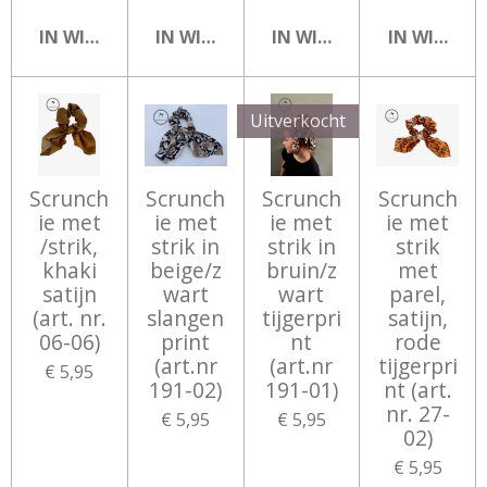
IN WINKELWAGEN
IN WINKELWAGEN
IN WINKELWAGEN
IN WINKEL
Uitverkocht
Scrunch
Scrunch
Scrunch
Scrunch
ie met
ie met
ie met
ie met
/strik,
strik in
strik in
strik
khaki
beige/z
bruin/z
met
satijn
wart
wart
parel,
(art. nr.
slangen
tijgerpri
satijn,
06-06)
print
nt
rode
(art.nr
(art.nr
tijgerpri
€ 5,95
191-02)
191-01)
nt (art.
nr. 27-
€ 5,95
€ 5,95
02)
€ 5,95