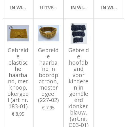
IN WINKELWAGEN
UITVERKOCHT
IN WINKELWAGEN
IN WINKEL
Gebreid
Gebreid
Gebreid
e
e
e
elastisc
haarba
hoofdb
he
nd in
and
haarba
boordp
voor
nd, met
atroon,
kindere
knoop,
moster
n in
okergee
dgeel
gemêle
l (art nr.
(227-02)
erd
183-01)
donker
€ 7,95
blauw,
€ 8,95
(art.nr.
G03-01)