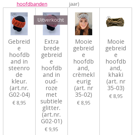
hoofdbanden
jaar)
Uitverkocht
Gebreid
Extra
Mooie
Mooie
e
brede
gebreid
gebreid
hoofdb
gebreid
e
e
and in
e
hoofdb
hoofdb
steenro
hoofdb
and,
and,
de
and in
crèmekl
khaki
kleur.
oud-
eurig
(art. nr
(art.nr.
roze
(art. nr
35-03)
G02-04)
met
35-02)
€ 8,95
subtiele
€ 8,95
€ 8,95
glitter.
(art.nr.
G02-01)
€ 9,95