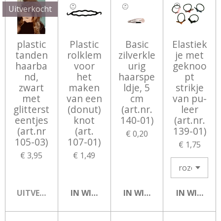
Uitverkocht
plastic
Plastic
Basic
Elastiek
tanden
rolklem
zilverkle
je met
haarba
voor
urig
geknoo
nd,
het
haarspe
pt
zwart
maken
ldje, 5
strikje
met
van een
cm
van pu-
glitterst
(donut)
(art.nr.
leer
eentjes
knot
140-01)
(art.nr.
(art.nr
(art.
139-01)
€ 0,20
105-03)
107-01)
€ 1,75
€ 3,95
€ 1,49
UITVERKOCHT
IN WINKELWAGEN
IN WINKELWAGEN
IN WINKEL