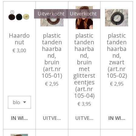
Uitverkocht
Uitverkocht
Haardo
plastic
plastic
plastic
nut
tanden
tanden
tanden
haarba
haarba
haarba
€ 3,00
nd,
nd,
nd,
bruin
bruin
zwart
(art.nr
met
(art.nr
105-01)
glitterst
105-02)
eentjes
€ 2,95
€ 2,95
(art.nr
105-04)
€ 3,95
IN WINKELWAGEN
UITVERKOCHT
UITVERKOCHT
IN WINKEL