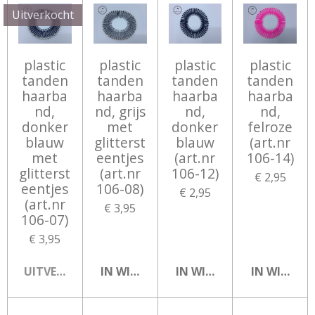
Uitverkocht
plastic
plastic
plastic
plastic
tanden
tanden
tanden
tanden
haarba
haarba
haarba
haarba
nd,
nd, grijs
nd,
nd,
donker
met
donker
felroze
blauw
glitterst
blauw
(art.nr
met
eentjes
(art.nr
106-14)
glitterst
(art.nr
106-12)
€ 2,95
eentjes
106-08)
€ 2,95
(art.nr
€ 3,95
106-07)
€ 3,95
UITVERKOCHT
IN WINKELWAGEN
IN WINKELWAGEN
IN WINKEL