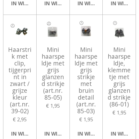
IN WINKELWAGEN
IN WINKELWAGEN
IN WINKELWAGEN
IN WINKEL
Haarstri
Mini
Mini
Mini
k met
haarspe
haarspe
haarspe
clip,
ldje met
ldje met
ldje,
tijgerpri
grijs
grijs
klemme
nt in
glanzen
strikje
tje met
zwart /
d strikje
met
grijs
grijze
(art.nr.
bruin
glanzen
kleur
85-05)
detail
d strikje
(art.nr.
(art.nr.
(86-01)
€ 1,95
39-02)
85-03)
€ 1,95
€ 2,95
€ 1,95
IN WINKELWAGEN
IN WINKELWAGEN
IN WINKELWAGEN
IN WINKEL