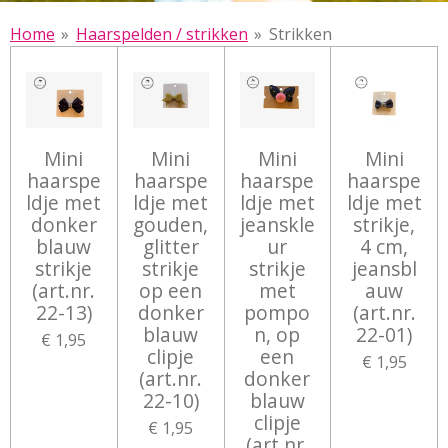
Home
»
Haarspelden / strikken
»
Strikken
Mini
Mini
Mini
Mini
haarspe
haarspe
haarspe
haarspe
ldje met
ldje met
ldje met
ldje met
donker
gouden,
jeanskle
strikje,
blauw
glitter
ur
4 cm,
strikje
strikje
strikje
jeansbl
(art.nr.
op een
met
auw
22-13)
donker
pompo
(art.nr.
blauw
n, op
22-01)
€ 1,95
clipje
een
€ 1,95
(art.nr.
donker
22-10)
blauw
clipje
€ 1,95
(art.nr.