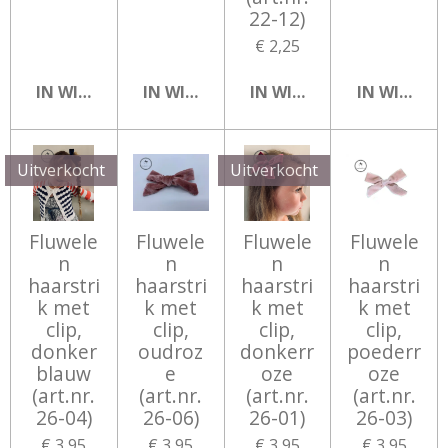
22-12)
€ 2,25
IN WINKELWAGEN
IN WINKELWAGEN
IN WINKELWAGEN
IN WINKEL
Uitverkocht
Uitverkocht
Fluwele
Fluwele
Fluwele
Fluwele
n
n
n
n
haarstri
haarstri
haarstri
haarstri
k met
k met
k met
k met
clip,
clip,
clip,
clip,
donker
oudroz
donkerr
poederr
blauw
e
oze
oze
(art.nr.
(art.nr.
(art.nr.
(art.nr.
26-04)
26-06)
26-01)
26-03)
€ 3,95
€ 3,95
€ 3,95
€ 3,95