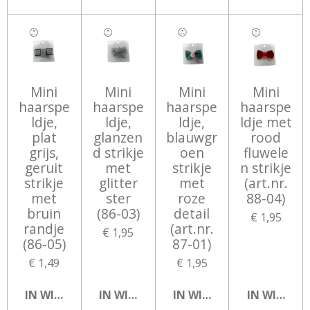
Mini
Mini
Mini
Mini
haarspe
haarspe
haarspe
haarspe
ldje,
ldje,
ldje,
ldje met
plat
glanzen
blauwgr
rood
grijs,
d strikje
oen
fluwele
geruit
met
strikje
n strikje
strikje
glitter
met
(art.nr.
met
ster
roze
88-04)
bruin
(86-03)
detail
€ 1,95
randje
(art.nr.
€ 1,95
(86-05)
87-01)
€ 1,49
€ 1,95
IN WINKELWAGEN
IN WINKELWAGEN
IN WINKELWAGEN
IN WINKEL