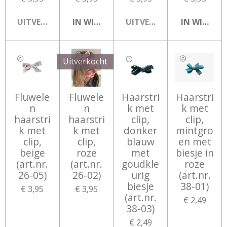
UITVERKOCHT
IN WINKELWAGEN
UITVERKOCHT
IN WINKEL
Uitverkocht
Fluwele
Fluwele
Haarstri
Haarstri
n
n
k met
k met
haarstri
haarstri
clip,
clip,
k met
k met
donker
mintgro
clip,
clip,
blauw
en met
beige
roze
met
biesje in
(art.nr.
(art.nr.
goudkle
roze
26-05)
26-02)
urig
(art.nr.
biesje
38-01)
€ 3,95
€ 3,95
(art.nr.
€ 2,49
38-03)
€ 2,49