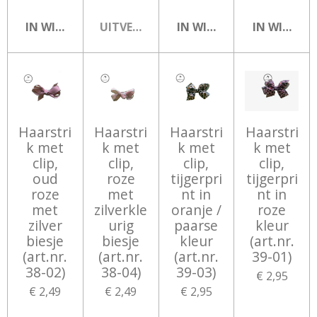
IN WINKELWAGEN
UITVERKOCHT
IN WINKELWAGEN
IN WINKEL
Haarstri
Haarstri
Haarstri
Haarstri
k met
k met
k met
k met
clip,
clip,
clip,
clip,
oud
roze
tijgerpri
tijgerpri
roze
met
nt in
nt in
met
zilverkle
oranje /
roze
zilver
urig
paarse
kleur
biesje
biesje
kleur
(art.nr.
(art.nr.
(art.nr.
(art.nr.
39-01)
38-02)
38-04)
39-03)
€ 2,95
€ 2,49
€ 2,49
€ 2,95