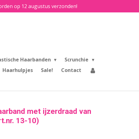
e worden op 12 augustus verzonden!
astische Haarbanden
Scrunchie
Haarhulpjes
Sale!
Contact
aarband met ijzerdraad van
rt.nr. 13-10)