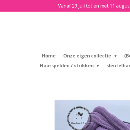
Vanaf 29 juli tot en met 11 augus
Ga
direct
naar
de
hoofdinhoud
Home
Onze eigen collectie
(B
Haarspelden / strikken
sleutelha