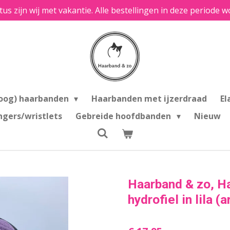
tus zijn wij met vakantie. Alle bestellingen in deze period
oog) haarbanden
Haarbanden met ijzerdraad
El
ngers/wristlets
Gebreide hoofdbanden
Nieuw
Haarband & zo, H
hydrofiel in lila (a