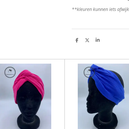
**kleuren kunnen iets afwij
D
D
S
E
E
H
L
E
A
E
L
R
N
E