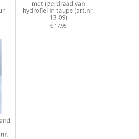
met ijzerdraad van
ur
hydrofiel in taupe (art.nr.
13-09)
€ 17,95
band
.nr.