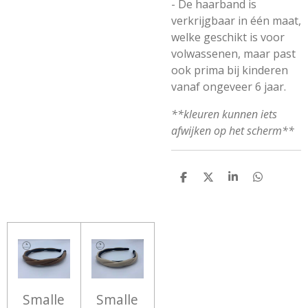
- De haarband is
verkrijgbaar in één maat,
welke geschikt is voor
volwassenen, maar past
ook prima bij kinderen
vanaf ongeveer 6 jaar.
**kleuren kunnen iets
afwijken op het scherm**
D
D
S
D
E
E
H
E
L
E
A
L
E
L
R
E
N
E
N
Smalle
Smalle