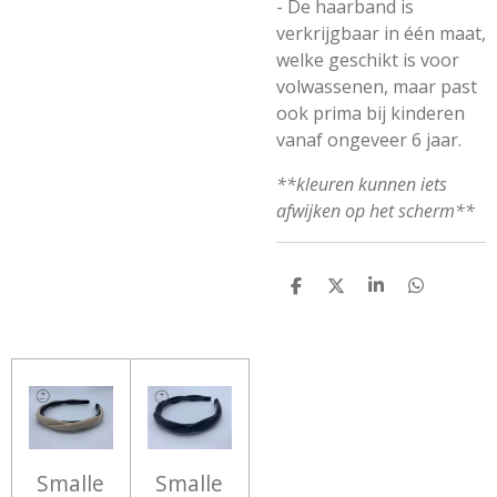
- De haarband is
verkrijgbaar in één maat,
welke geschikt is voor
volwassenen, maar past
ook prima bij kinderen
vanaf ongeveer 6 jaar.
**kleuren kunnen iets
afwijken op het scherm**
D
D
S
D
E
E
H
E
L
E
A
L
E
L
R
E
N
E
N
Smalle
Smalle