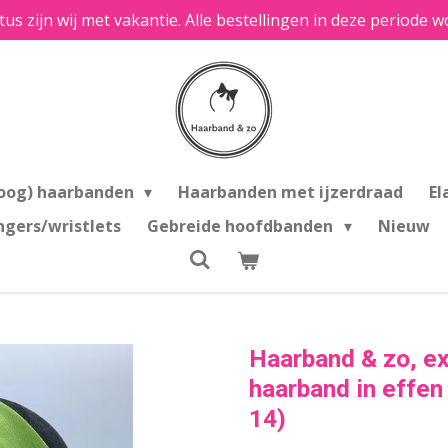
tus zijn wij met vakantie. Alle bestellingen in deze period
oog) haarbanden
Haarbanden met ijzerdraad
El
ngers/wristlets
Gebreide hoofdbanden
Nieuw
Haarband & zo, ex
haarband in effen 
14)