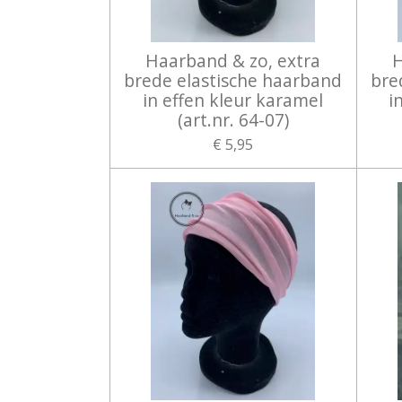
Haarband & zo, extra
H
brede elastische haarband
bre
in effen kleur karamel
i
(art.nr. 64-07)
€ 5,95