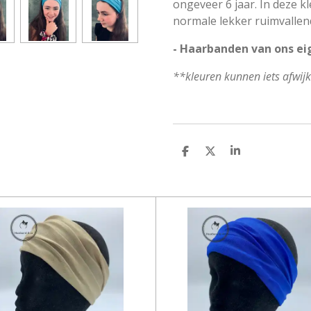
ongeveer 6 jaar. In deze k
normale lekker ruimvallen
- Haarbanden van ons ei
**kleuren kunnen iets afwij
D
D
S
E
E
H
L
E
A
E
L
R
N
E