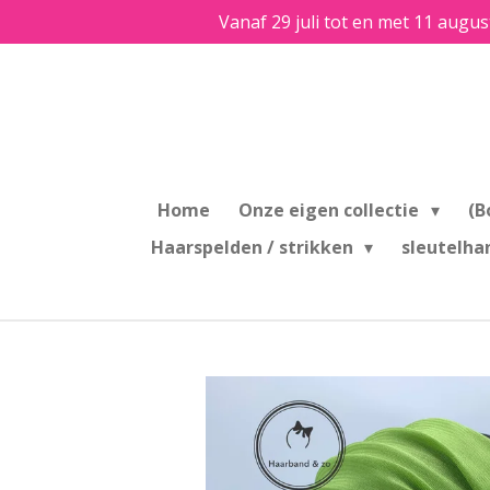
Vanaf 29 juli tot en met 11 augus
Ga
direct
naar
de
hoofdinhoud
Home
Onze eigen collectie
(B
Haarspelden / strikken
sleutelha