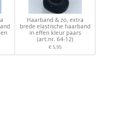
ra
Haarband & zo, extra
band
brede elastische haarband
oen
in effen kleur paars
(art.nr. 64-12)
€ 5,95