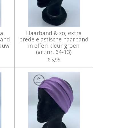
ra
Haarband & zo, extra
band
brede elastische haarband
lauw
in effen kleur groen
(art.nr. 64-13)
€ 5,95