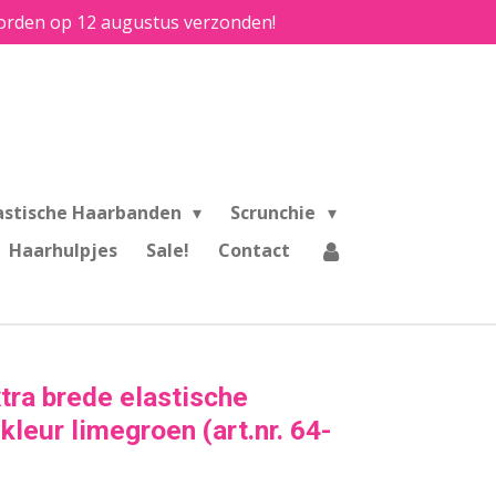
e worden op 12 augustus verzonden!
astische Haarbanden
Scrunchie
Haarhulpjes
Sale!
Contact
tra brede elastische
kleur limegroen (art.nr. 64-