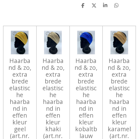
D
D
S
D
E
E
H
E
L
E
A
L
E
L
R
E
N
E
N
Haarba
Haarba
Haarba
Haarba
nd & zo,
nd & zo,
nd & zo,
nd & zo,
extra
extra
extra
extra
brede
brede
brede
brede
elastisc
elastisc
elastisc
elastisc
he
he
he
he
haarba
haarba
haarba
haarba
nd in
nd in
nd in
nd in
effen
effen
effen
effen
kleur
kleur
kleur
kleur
geel
khaki
kobaltb
karamel
(art.nr.
(art.nr.
lauw
(art.nr.