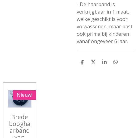
- De haarband is
verkrijgbaar in 1 maat,
welke geschikt is voor
volwassenen, maar past
ook prima bij kinderen
vanaf ongeveer 6 jaar.
D
D
S
D
E
E
H
E
L
E
A
L
E
L
R
E
N
E
N
Nieuw!
Brede
boogha
arband
van