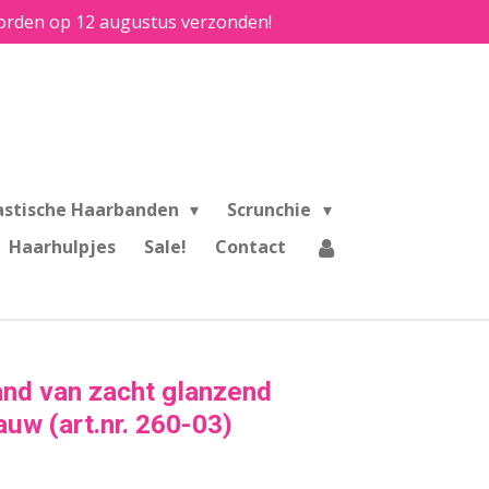
e worden op 12 augustus verzonden!
astische Haarbanden
Scrunchie
Haarhulpjes
Sale!
Contact
and van zacht glanzend
auw (art.nr. 260-03)