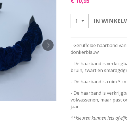
€ 10,95
IN WINKEL
- Geruffelde haarband van 
donkerblauw.
- De haarband is verkrijg
bruin, zwart en smaragdg
- De haarband is ruim 3 cm
- De haarband is verkrijgb
volwassenen, maar past oo
jaar.
**kleuren kunnen iets afwij