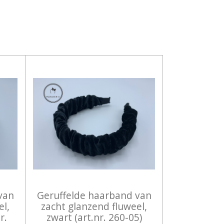
van
Geruffelde haarband van
el,
zacht glanzend fluweel,
r.
zwart (art.nr. 260-05)