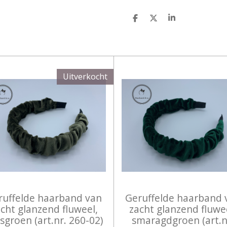
D
D
S
E
E
H
L
E
A
E
L
R
N
E
Uitverkocht
ruffelde haarband van
Geruffelde haarband 
cht glanzend fluweel,
zacht glanzend fluwe
groen (art.nr. 260-02)
smaragdgroen (art.n