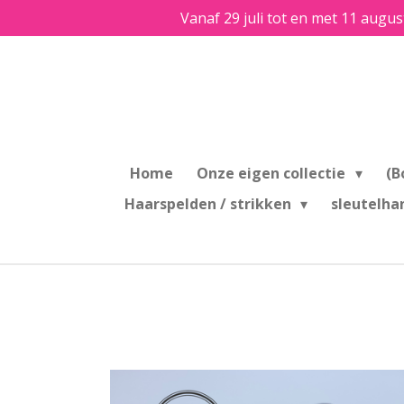
Vanaf 29 juli tot en met 11 augus
Ga
direct
naar
de
hoofdinhoud
Home
Onze eigen collectie
(B
Haarspelden / strikken
sleutelha