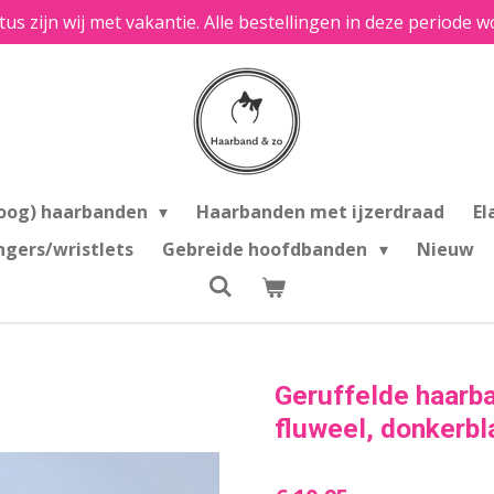
tus zijn wij met vakantie. Alle bestellingen in deze period
oog) haarbanden
Haarbanden met ijzerdraad
El
ngers/wristlets
Gebreide hoofdbanden
Nieuw
Geruffelde haarb
fluweel, donkerbl