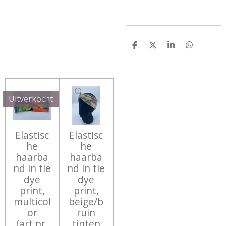
D
D
S
D
E
E
H
E
L
E
A
L
E
L
R
E
N
E
N
Uitverkocht
Elastisc
Elastisc
he
he
haarba
haarba
nd in tie
nd in tie
dye
dye
print,
print,
multicol
beige/b
or
ruin
(art.nr.
tinten