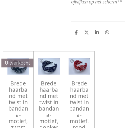
afwijken op het scherm**
D
D
S
D
E
E
H
E
L
E
A
L
E
L
R
E
N
E
N
Uitverkocht
Brede
Brede
Brede
haarba
haarba
haarba
nd met
nd met
nd met
twist in
twist in
twist in
bandan
bandan
bandan
a-
a-
a-
motief,
motief,
motief,
zwart
donker
rood