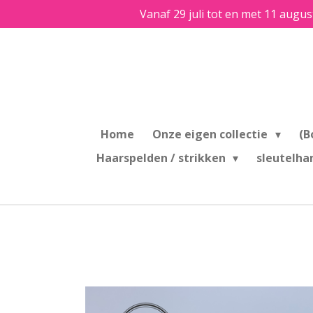
Vanaf 29 juli tot en met 11 augus
Ga
direct
naar
de
hoofdinhoud
Home
Onze eigen collectie
(B
Haarspelden / strikken
sleutelha