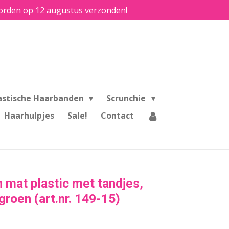
e worden op 12 augustus verzonden!
astische Haarbanden
Scrunchie
Haarhulpjes
Sale!
Contact
mat plastic met tandjes,
fgroen (art.nr. 149-15)