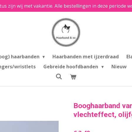
tus zijn wij met vakantie. Alle bestellingen in deze period
oog) haarbanden
Haarbanden met ijzerdraad
El
ngers/wristlets
Gebreide hoofdbanden
Nieuw
Booghaarband van 
vlechteffect, olij