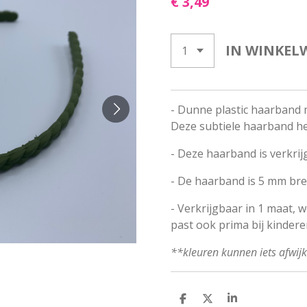
€ 3,49
IN WINKEL
- Dunne plastic haarband m
Deze subtiele haarband hee
- Deze haarband is verkrijg
- De haarband is 5 mm bre
- Verkrijgbaar in 1 maat, 
past ook prima bij kindere
**kleuren kunnen iets afwij
D
D
S