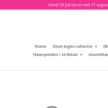
Vanaf 29 juli tot en met 11 augus
Ga
direct
naar
de
hoofdinhoud
Home
Onze eigen collectie
(B
Haarspelden / strikken
sleutelha