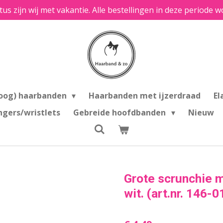
tus zijn wij met vakantie. Alle bestellingen in deze period
oog) haarbanden
Haarbanden met ijzerdraad
El
ngers/wristlets
Gebreide hoofdbanden
Nieuw
Grote scrunchie m
wit. (art.nr. 146-0