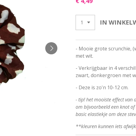
€ 4,49
IN WINKEL
- Mooie grote scrunchie, (w
met wit.
- Verkrijgbaar in 4 verschi
zwart, donkergroen met wi
- Deze is zo'n 10-12 cm.
- tip! het mooiste effect van
om bijvoorbeeld een knot of s
basic elastiekje om deze ste
**kleuren kunnen iets afwij