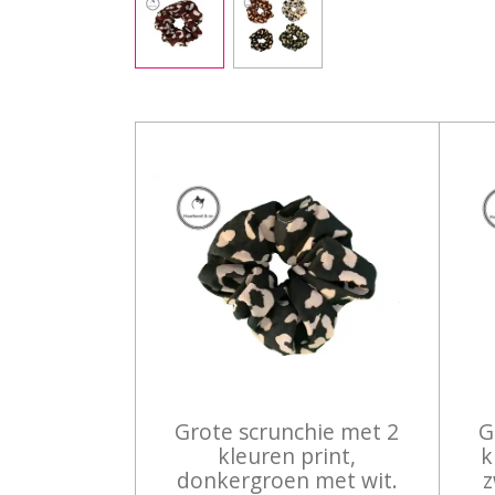
Grote scrunchie met 2
G
kleuren print,
k
donkergroen met wit.
z