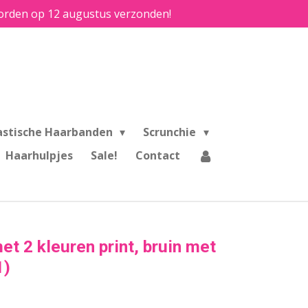
e worden op 12 augustus verzonden!
astische Haarbanden
Scrunchie
Haarhulpjes
Sale!
Contact
et 2 kleuren print, bruin met
1)