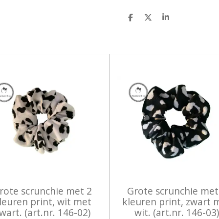
D
D
S
E
E
H
L
E
A
E
L
R
N
E
rote scrunchie met 2
Grote scrunchie met
leuren print, wit met
kleuren print, zwart 
wart. (art.nr. 146-02)
wit. (art.nr. 146-03)