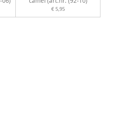
-06)
camel (art.nr. (92-10)
€ 5,95