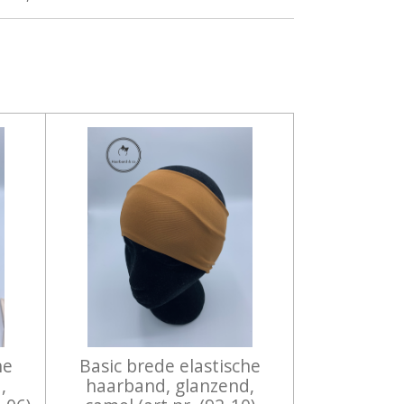
he
Basic brede elastische
,
haarband, glanzend,