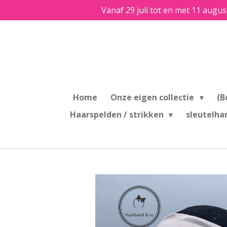
Vanaf 29 juli tot en met 11 augus
Ga
direct
naar
de
hoofdinhoud
Home
Onze eigen collectie
(B
Haarspelden / strikken
sleutelha