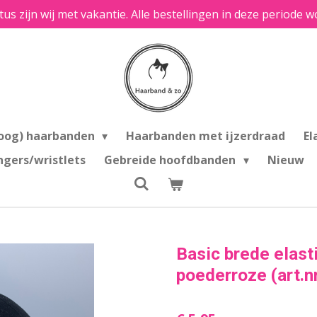
tus zijn wij met vakantie. Alle bestellingen in deze period
oog) haarbanden
Haarbanden met ijzerdraad
El
ngers/wristlets
Gebreide hoofdbanden
Nieuw
Basic brede elast
poederroze (art.nr