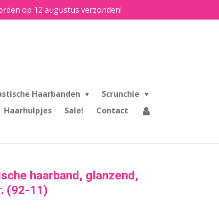
e worden op 12 augustus verzonden!
astische Haarbanden
Scrunchie
Haarhulpjes
Sale!
Contact
ische haarband, glanzend,
. (92-11)