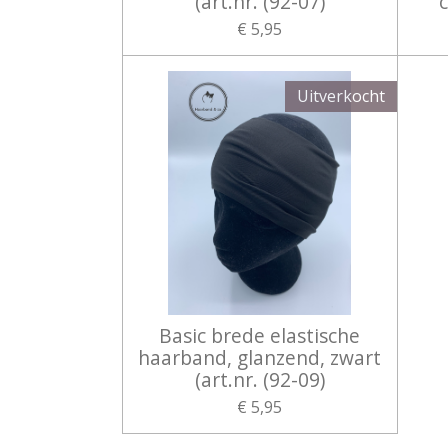
(art.nr. (92-07)
c
€ 5,95
Uitverkocht
Basic brede elastische
haarband, glanzend, zwart
(art.nr. (92-09)
€ 5,95