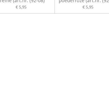
reme (art.nr. (92-08)
poederroze (art.nr. (92
€ 5,95
€ 5,95