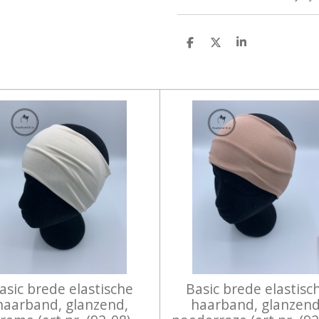
D
D
S
E
E
H
L
E
A
E
L
R
N
E
asic brede elastische
Basic brede elastisc
haarband, glanzend,
haarband, glanzend