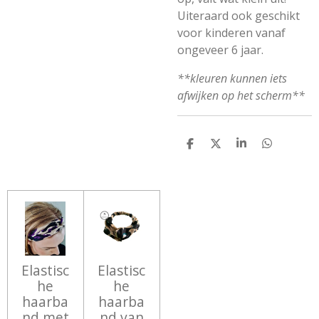
Uiteraard ook geschikt
voor kinderen vanaf
ongeveer 6 jaar.
**kleuren kunnen iets
afwijken op het scherm**
D
D
S
D
E
E
H
E
L
E
A
L
E
L
R
E
N
E
N
Elastisc
Elastisc
he
he
haarba
haarba
nd met
nd van