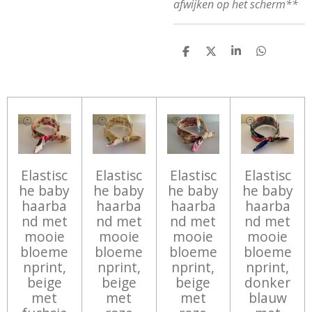
afwijken op het scherm**
D
D
S
D
E
E
H
E
L
E
A
L
E
L
R
E
N
E
N
Elastisc
Elastisc
Elastisc
Elastisc
he baby
he baby
he baby
he baby
haarba
haarba
haarba
haarba
nd met
nd met
nd met
nd met
mooie
mooie
mooie
mooie
bloeme
bloeme
bloeme
bloeme
nprint,
nprint,
nprint,
nprint,
beige
beige
beige
donker
met
met
met
blauw