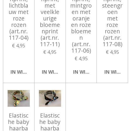
lichtbla
met
mintgro
steengr
uw met
veelkle
en met
oen
roze
urige
oranje
met
rozen
bloeme
en roze
roze
(art.nr.
nprint
bloeme
rozen
117-04)
(art.nr.
n
(art.nr.
117-11)
(art.nr.
117-08)
€ 4,95
117-06)
€ 4,95
€ 4,95
€ 4,95
IN WINKELWAGEN
IN WINKELWAGEN
IN WINKELWAGEN
IN WINKEL
Elastisc
Elastisc
he baby
he baby
haarba
haarba