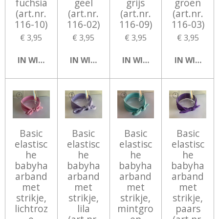
fuchsia
geel
grijs
groen
(art.nr.
(art.nr.
(art.nr.
(art.nr.
116-10)
116-02)
116-09)
116-03)
€ 3,95
€ 3,95
€ 3,95
€ 3,95
IN WINKELWAGEN
IN WINKELWAGEN
IN WINKELWAGEN
IN WINKEL
Basic
Basic
Basic
Basic
elastisc
elastisc
elastisc
elastisc
he
he
he
he
babyha
babyha
babyha
babyha
arband
arband
arband
arband
met
met
met
met
strikje,
strikje,
strikje,
strikje,
lichtroz
lila
mintgro
paars