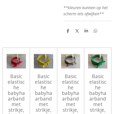
**kleuren kunnen op het
scherm iets afwijken**
D
D
S
D
E
E
H
E
L
E
A
L
E
L
R
E
N
E
N
Basic
Basic
Basic
Basic
elastisc
elastisc
elastisc
elastisc
he
he
he
he
babyha
babyha
babyha
babyha
arband
arband
arband
arband
met
met
met
met
strikje,
strikje,
strikje,
strikje,