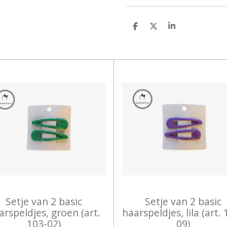
D
D
S
E
E
H
L
E
A
E
L
R
N
E
Setje van 2 basic
Setje van 2 basic
arspeldjes, groen (art.
haarspeldjes, lila (art.
103-02)
09)