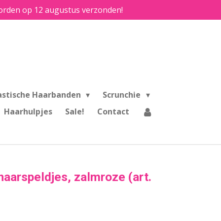
e worden op 12 augustus verzonden!
astische Haarbanden
Scrunchie
Haarhulpjes
Sale!
Contact
haarspeldjes, zalmroze (art.