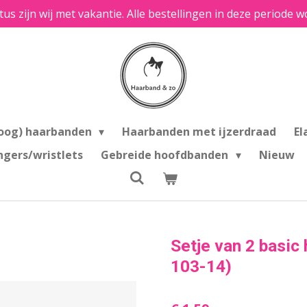
tus zijn wij met vakantie. Alle bestellingen in deze period
oog) haarbanden
Haarbanden met ijzerdraad
El
ngers/wristlets
Gebreide hoofdbanden
Nieuw
Setje van 2 basic 
103-14)