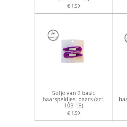
€ 1,59
Setje van 2 basic
haarspeldjes, paars (art.
haa
103-18)
€ 1,59