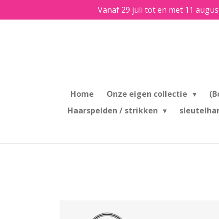
Vanaf 29 juli tot en met 11 augus
Ga
direct
naar
de
hoofdinhoud
Home
Onze eigen collectie
(B
Haarspelden / strikken
sleutelha