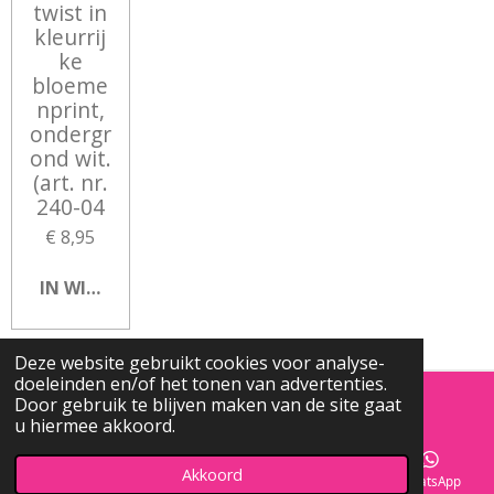
twist in
kleurrij
ke
bloeme
nprint,
ondergr
ond wit.
(art. nr.
240-04
€ 8,95
IN WINKELWAGEN
Deze website gebruikt cookies voor analyse-
doeleinden en/of het tonen van advertenties.
Door gebruik te blijven maken van de site gaat
u hiermee akkoord.
Akkoord
E-mailadres
Telefoonnummer
Kaart
WhatsApp