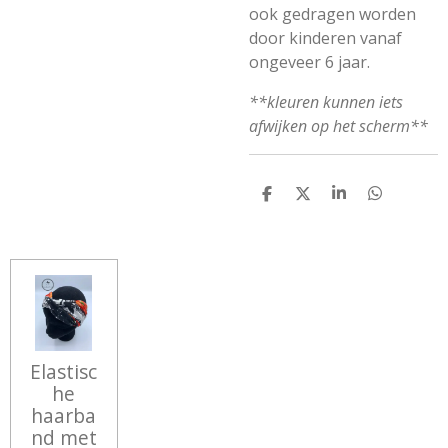
ook gedragen worden
door kinderen vanaf
ongeveer 6 jaar.
**kleuren kunnen iets
afwijken op het scherm**
D
D
S
D
E
E
H
E
L
E
A
L
E
L
R
E
N
E
N
Elastisc
he
haarba
nd met