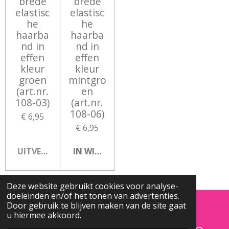
brede
brede
elastisc
elastisc
he
he
haarba
haarba
nd in
nd in
effen
effen
kleur
kleur
groen
mintgro
(art.nr.
en
108-03)
(art.nr.
108-06)
€ 6,95
€ 6,95
UITVERKOCHT
IN WINKELWAGEN
Deze website gebruikt cookies voor analyse-
doeleinden en/of het tonen van advertenties.
Door gebruik te blijven maken van de site gaat
u hiermee akkoord.