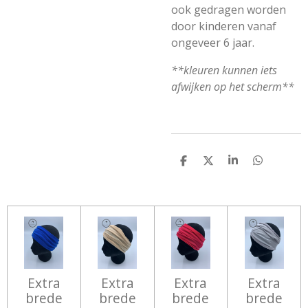
ook gedragen worden
door kinderen vanaf
ongeveer 6 jaar.
**kleuren kunnen iets
afwijken op het scherm**
D
D
S
D
E
E
H
E
L
E
A
L
E
L
R
E
N
E
N
Extra
Extra
Extra
Extra
brede
brede
brede
brede