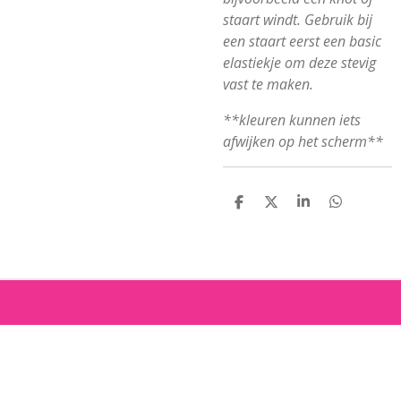
staart windt. Gebruik bij
een staart eerst een basic
elastiekje om deze stevig
vast te maken.
**kleuren kunnen iets
afwijken op het scherm**
D
D
S
D
E
E
H
E
L
E
A
L
E
L
R
E
N
E
N