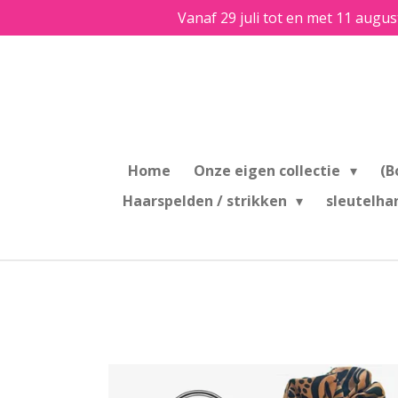
Vanaf 29 juli tot en met 11 augus
Ga
direct
naar
de
hoofdinhoud
Home
Onze eigen collectie
(B
Haarspelden / strikken
sleutelha