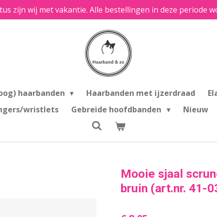
tus zijn wij met vakantie. Alle bestellingen in deze period
oog) haarbanden
Haarbanden met ijzerdraad
El
ngers/wristlets
Gebreide hoofdbanden
Nieuw
Mooie sjaal scrunc
bruin (art.nr. 41-0