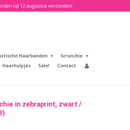
e worden op 12 augustus verzonden!
astische Haarbanden
Scrunchie
Haarhulpjes
Sale!
Contact
hie in zebraprint, zwart /
3)