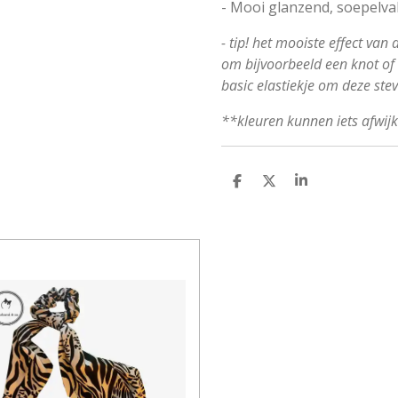
- Mooi glanzend, soepelval
- tip! het mooiste effect van
om bijvoorbeeld een knot of s
basic elastiekje om deze ste
**kleuren kunnen iets afwij
D
D
S
E
E
H
L
E
A
E
L
R
N
E