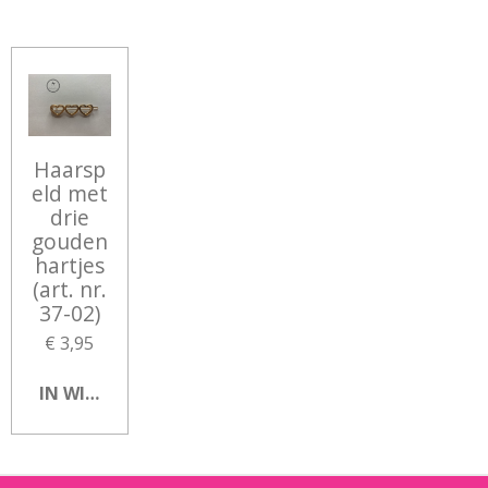
L
E
A
L
E
L
R
E
N
E
N
Haarsp
eld met
drie
gouden
hartjes
(art. nr.
37-02)
€ 3,95
IN WINKELWAGEN