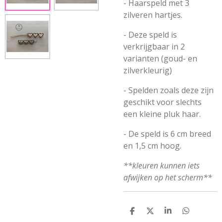
- Haarspeld met 3
zilveren hartjes.
- Deze speld is
verkrijgbaar in 2
varianten (goud- en
zilverkleurig)
- Spelden zoals deze zijn
geschikt voor slechts
een kleine pluk haar.
- De speld is 6 cm breed
en 1,5 cm hoog.
**kleuren kunnen iets
afwijken op het scherm**
D
D
S
D
E
E
H
E