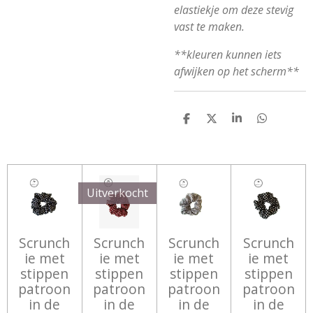
elastiekje om deze stevig
vast te maken.
**kleuren kunnen iets
afwijken op het scherm**
D
D
S
D
E
E
H
E
L
E
A
L
E
L
R
E
N
E
N
Uitverkocht
Scrunch
Scrunch
Scrunch
Scrunch
ie met
ie met
ie met
ie met
stippen
stippen
stippen
stippen
patroon
patroon
patroon
patroon
in de
in de
in de
in de