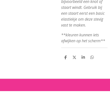
bijvoorbeeld een knot of
staart windt. Gebruik bij
een staart eerst een basic
elastiekje om deze stevig
vast te maken.
**kleuren kunnen iets
afwijken op het scherm**
D
D
S
D
E
E
H
E
L
E
A
L
E
L
R
E
N
E
N