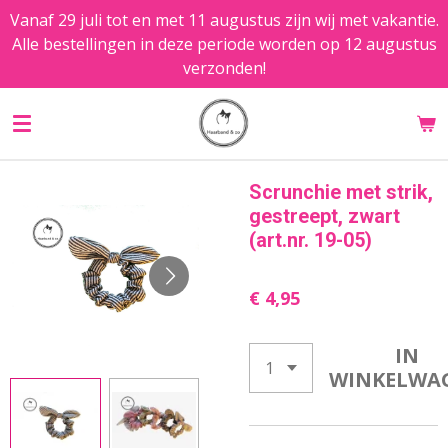
Vanaf 29 juli tot en met 11 augustus zijn wij met vakantie.
Ga
Alle bestellingen in deze periode worden op 12 augustus
direct
verzonden!
naar
de
hoofdinhoud
Scrunchie met strik,
gestreept, zwart
(art.nr. 19-05)
€ 4,95
IN
WINKELWA