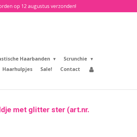
e worden op 12 augustus verzonden!
astische Haarbanden
Scrunchie
Haarhulpjes
Sale!
Contact
je met glitter ster (art.nr.