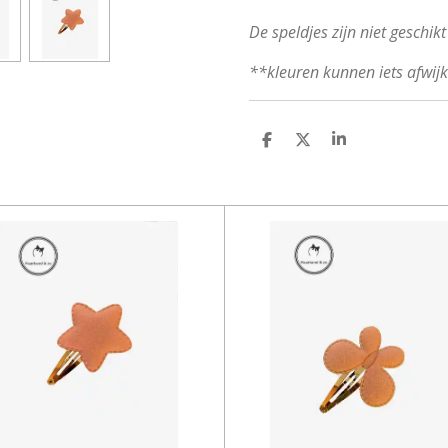
De speldjes zijn niet geschikt
**kleuren kunnen iets afwij
D
D
S
E
E
H
L
E
A
E
L
R
N
E