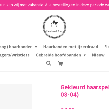
tus zijn wij met vakantie. Alle bestellingen in deze period
oog) haarbanden
Haarbanden met ijzerdraad
El
ngers/wristlets
Gebreide hoofdbanden
Nieuw
Gekleurd haarspeld
03-04)