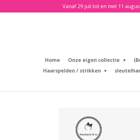
Vanaf 29 juli tot en met 11 augus
Ga
direct
naar
de
hoofdinhoud
Home
Onze eigen collectie
(B
Haarspelden / strikken
sleutelha