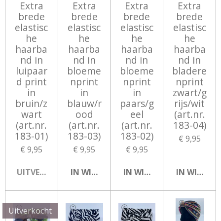
Extra
Extra
Extra
Extra
brede
brede
brede
brede
elastisc
elastisc
elastisc
elastisc
he
he
he
he
haarba
haarba
haarba
haarba
nd in
nd in
nd in
nd in
luipaar
bloeme
bloeme
bladere
d print
nprint
nprint
nprint
in
in
in
zwart/g
bruin/z
blauw/r
paars/g
rijs/wit
wart
ood
eel
(art.nr.
(art.nr.
(art.nr.
(art.nr.
183-04)
183-01)
183-03)
183-02)
€ 9,95
€ 9,95
€ 9,95
€ 9,95
UITVERKOCHT
IN WINKELWAGEN
IN WINKELWAGEN
IN WINKEL
Uitverkocht