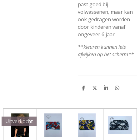
past goed bij
volwassenen, maar kan
ook gedragen worden
door kinderen vanaf
ongeveer 6 jaar.
**kleuren kunnen iets
afwijken op het scherm**
D
D
S
D
E
E
H
E
L
E
A
L
E
L
R
E
N
E
N
Uitverkocht