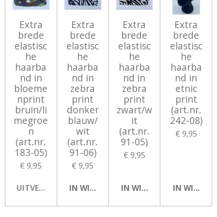
Extra
Extra
Extra
Extra
brede
brede
brede
brede
elastisc
elastisc
elastisc
elastisc
he
he
he
he
haarba
haarba
haarba
haarba
nd in
nd in
nd in
nd in
bloeme
zebra
zebra
etnic
nprint
print
print
print
bruin/li
donker
zwart/w
(art.nr.
megroe
blauw/
it
242-08)
n
wit
(art.nr.
€ 9,95
(art.nr.
(art.nr.
91-05)
183-05)
91-06)
€ 9,95
€ 9,95
€ 9,95
UITVERKOCHT
IN WINKELWAGEN
IN WINKELWAGEN
IN WINKEL