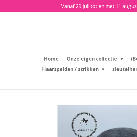
Vanaf 29 juli tot en met 11 augus
Ga
direct
naar
de
hoofdinhoud
Home
Onze eigen collectie
(B
Haarspelden / strikken
sleutelha