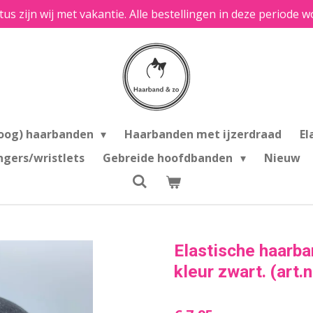
tus zijn wij met vakantie. Alle bestellingen in deze period
oog) haarbanden
Haarbanden met ijzerdraad
El
ngers/wristlets
Gebreide hoofdbanden
Nieuw
Elastische haarban
kleur zwart. (art.