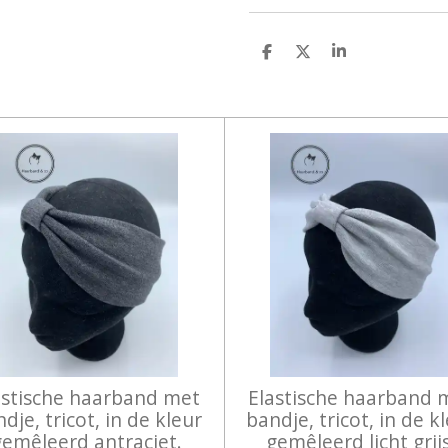
D
D
S
E
E
H
L
E
A
E
L
R
N
E
astische haarband met
Elastische haarband 
dje, tricot, in de kleur
bandje, tricot, in de k
gemêleerd antraciet.
gemêleerd licht grijs