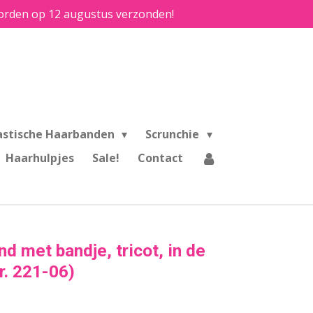
e worden op 12 augustus verzonden!
astische Haarbanden
Scrunchie
Haarhulpjes
Sale!
Contact
d met bandje, tricot, in de
nr. 221-06)