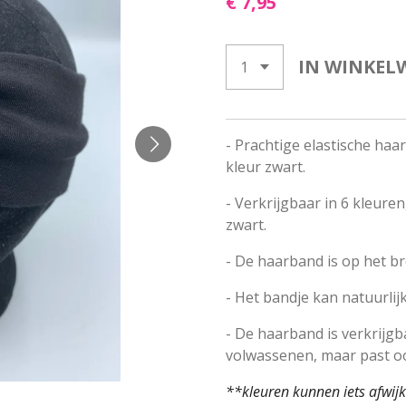
€ 7,95
IN WINKEL
- Prachtige elastische haar
kleur zwart.
- Verkrijgbaar in 6 kleuren
zwart.
- De haarband is op het b
- Het bandje kan natuurli
- De haarband is verkrijgb
volwassenen, maar past oo
**kleuren kunnen iets afwij