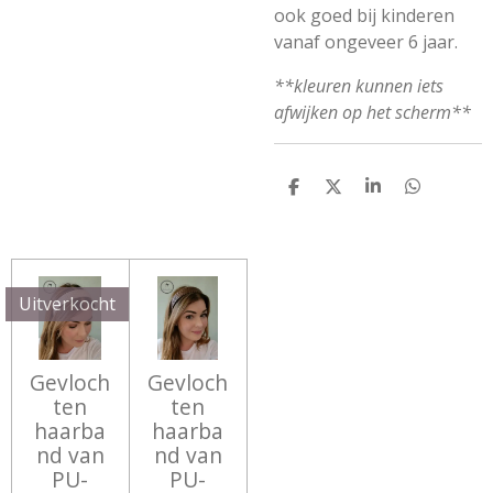
ook goed bij kinderen
vanaf ongeveer 6 jaar.
**kleuren kunnen iets
afwijken op het scherm**
D
D
S
D
E
E
H
E
L
E
A
L
E
L
R
E
N
E
N
Uitverkocht
Gevloch
Gevloch
ten
ten
haarba
haarba
nd van
nd van
PU-
PU-