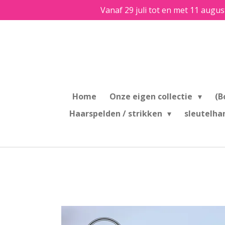
Vanaf 29 juli tot en met 11 augus
Ga
direct
naar
de
hoofdinhoud
Home
Onze eigen collectie
(B
Haarspelden / strikken
sleutelha