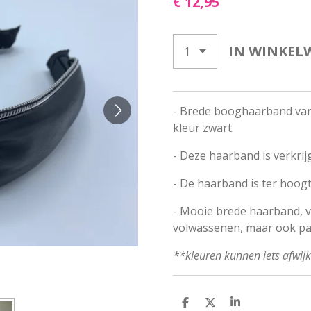
€ 12,95
IN WINKEL
- Brede booghaarband van P
kleur zwart.
- Deze haarband is verkrij
- De haarband is ter hoog
- Mooie brede haarband, ve
volwassenen, maar ook pas
**kleuren kunnen iets afwij
D
D
S