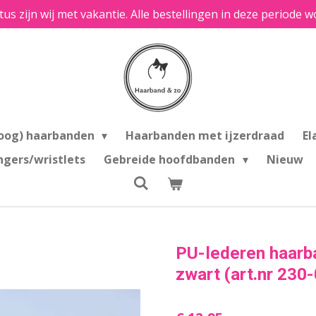
tus zijn wij met vakantie. Alle bestellingen in deze period
oog) haarbanden
Haarbanden met ijzerdraad
El
ngers/wristlets
Gebreide hoofdbanden
Nieuw
PU-lederen haarba
zwart (art.nr 230