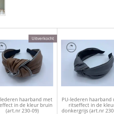
E
E
H
L
E
A
E
L
R
N
E
Uitverkocht
lederen haarband met
PU-lederen haarband
seffect in de kleur bruin
ritseffect in de kleu
(art.nr 230-09)
donkergrijs (art.nr 230