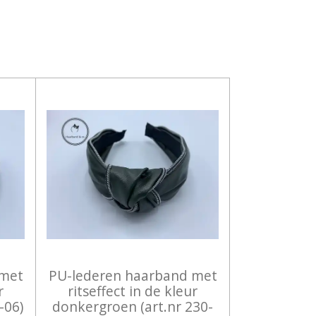
 met
PU-lederen haarband met
r
ritseffect in de kleur
-06)
donkergroen (art.nr 230-