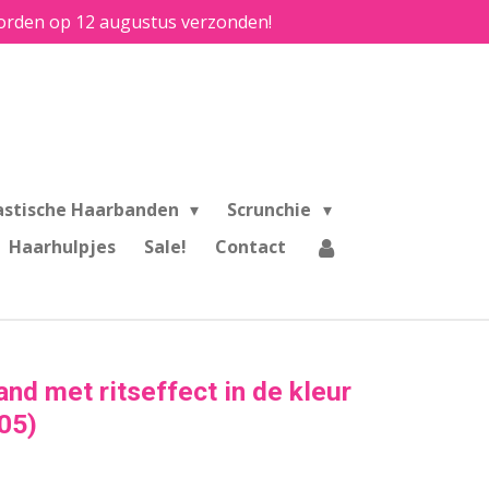
e worden op 12 augustus verzonden!
astische Haarbanden
Scrunchie
Haarhulpjes
Sale!
Contact
nd met ritseffect in de kleur
-05)