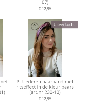
07)
€ 12,95
Uitverkocht
 met
PU-lederen haarband met
r
ritseffect in de kleur paars
01)
(art.nr 230-10)
€ 12,95