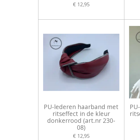
€ 12,95
PU-lederen haarband met
PU-
ritseffect in de kleur
rit
donkerrood (art.nr 230-
08)
€ 12,95