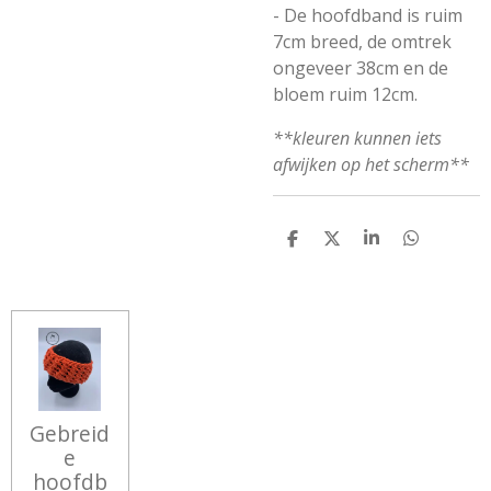
- De hoofdband is ruim
7cm breed, de omtrek
ongeveer 38cm en de
bloem ruim 12cm.
**kleuren kunnen iets
afwijken op het scherm**
D
D
S
D
E
E
H
E
L
E
A
L
E
L
R
E
N
E
N
Gebreid
e
hoofdb