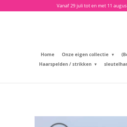
Vanaf 29 juli tot en met 11 augus
Ga
direct
naar
de
hoofdinhoud
Home
Onze eigen collectie
(B
Haarspelden / strikken
sleutelha