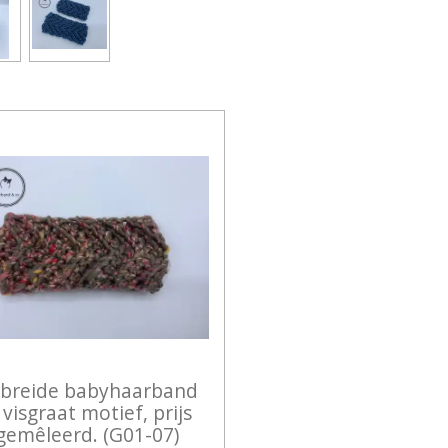
L
E
A
E
L
R
N
E
breide babyhaarband
 visgraat motief, prijs
gemêleerd. (G01-07)