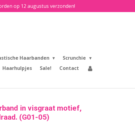
e worden op 12 augustus verzonden!
astische Haarbanden
Scrunchie
Haarhulpjes
Sale!
Contact
band in visgraat motief,
draad. (G01-05)