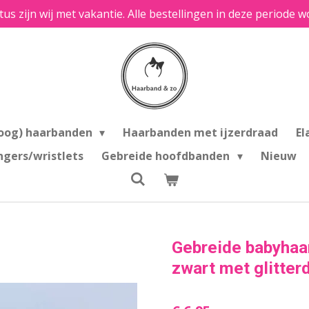
tus zijn wij met vakantie. Alle bestellingen in deze period
oog) haarbanden
Haarbanden met ijzerdraad
El
ngers/wristlets
Gebreide hoofdbanden
Nieuw
Gebreide babyhaar
zwart met glitter