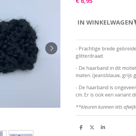
€ 6,95
IN WINKELWAGEN
- Prachtige brede gebreid
glitterdraad.
- De haarband in dit motief
maten. (jeansblauw, grijs 
- De haarband is ongeveer
cm. Er is ook een variant d
**kleuren kunnen iets afwij
D
D
S
E
E
H