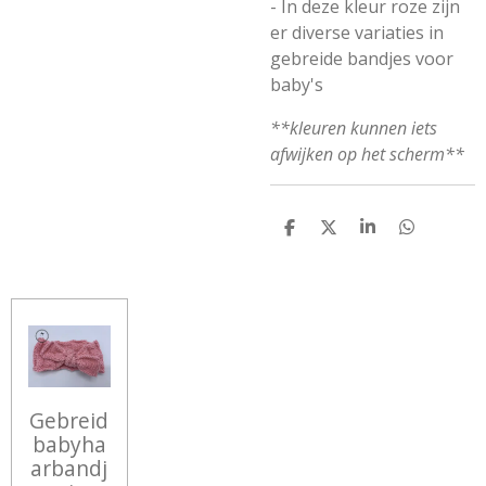
- In deze kleur roze zijn
er diverse variaties in
gebreide bandjes voor
baby's
**kleuren kunnen iets
afwijken op het scherm**
D
D
S
D
E
E
H
E
L
E
A
L
E
L
R
E
N
E
N
Gebreid
babyha
arbandj