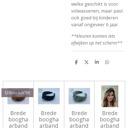
welke geschikt is voor
volwassenen, maar past
ook goed bij kinderen
vanaf ongeveer 6 jaar.
**kleuren kunnen iets
afwijken op het scherm**
D
D
S
D
E
E
H
E
L
E
A
L
E
L
R
E
N
E
N
Uitverkocht
Brede
Brede
Brede
Brede
boogha
boogha
boogha
boogha
arband
arband
arband
arband