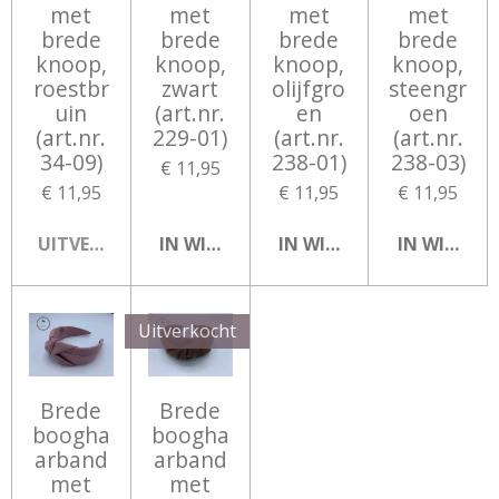
met
met
met
met
brede
brede
brede
brede
knoop,
knoop,
knoop,
knoop,
roestbr
zwart
olijfgro
steengr
uin
(art.nr.
en
oen
(art.nr.
229-01)
(art.nr.
(art.nr.
34-09)
238-01)
238-03)
€ 11,95
€ 11,95
€ 11,95
€ 11,95
UITVERKOCHT
IN WINKELWAGEN
IN WINKELWAGEN
IN WINKEL
Uitverkocht
Brede
Brede
boogha
boogha
arband
arband
met
met