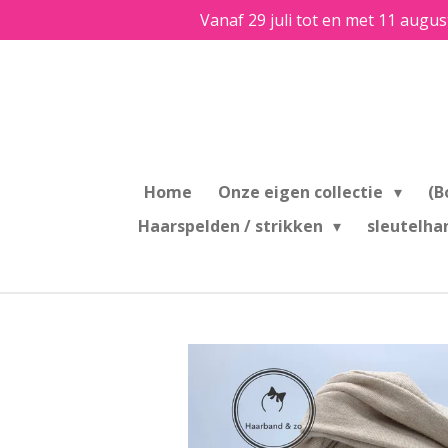
Vanaf 29 juli tot en met 11 augus
Ga
direct
naar
de
hoofdinhoud
Home
Onze eigen collectie
(B
Haarspelden / strikken
sleutelha