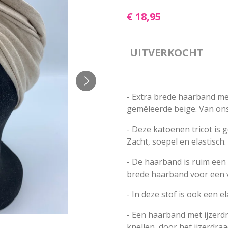
€ 18,95
UITVERKOCHT
- Extra brede haarband met
gemêleerde beige. Van on
-
Deze katoenen tricot is
Zacht, soepel en elastisch.
- De haarband is ruim een 
brede haarband voor een vo
- In deze stof is ook een e
- Een haarband met ijzerd
knellen, door het ijzerdra