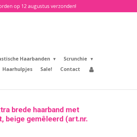
e worden op 12 augustus verzonden!
astische Haarbanden
Scrunchie
Haarhulpjes
Sale!
Contact
xtra brede haarband met
ot, beige gemêleerd (art.nr.