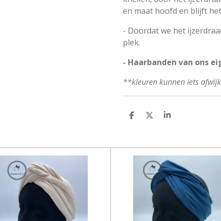
en maat hoofd en blijft he
- Doordat we het ijzerdraad
plek.
- Haarbanden van ons ei
**kleuren kunnen iets afwij
D
D
S
E
E
H
L
E
A
E
L
R
N
E