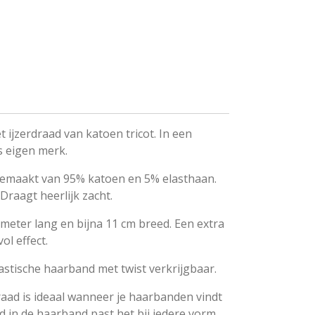
 ijzerdraad van katoen tricot. In een
s eigen merk.
 gemaakt van 95% katoen en 5% elasthaan.
 Draagt heerlijk zacht.
meter lang en bijna 11 cm breed. Een extra
l effect.
lastische haarband met twist verkrijgbaar.
raad is ideaal wanneer je haarbanden vindt
ad in de haarband past het bij iedere vorm