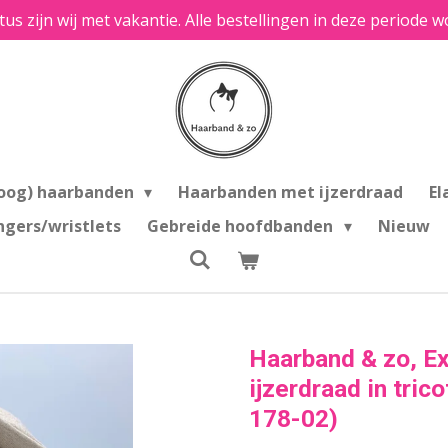
tus zijn wij met vakantie. Alle bestellingen in deze period
oog) haarbanden
Haarbanden met ijzerdraad
El
ngers/wristlets
Gebreide hoofdbanden
Nieuw
Haarband & zo, E
ijzerdraad in tric
178-02)