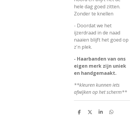
hele dag goed zitten.
Zonder te knellen
- Doordat we het
ijzerdraad in de naad
naaien blijft het goed op
z'n plek.
- Haarbanden van ons
eigen merk zijn uniek
en handgemaakt.
**kleuren kunnen iets
afwijken op het scherm**
D
D
S
D
E
E
H
E
L
E
A
L
E
L
R
E
N
E
N