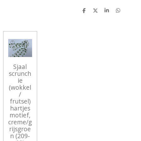
D
D
S
D
E
E
H
E
L
E
A
L
E
L
R
E
N
E
N
Sjaal
scrunch
ie
(wokkel
/
frutsel)
hartjes
motief,
creme/g
rijsgroe
n (209-