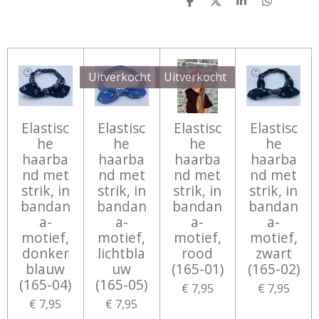
D
D
S
D
E
E
H
E
L
E
A
L
E
L
R
E
N
E
N
Uitverkocht
Uitverkocht
Elastisc
Elastisc
Elastisc
Elastisc
he
he
he
he
haarba
haarba
haarba
haarba
nd met
nd met
nd met
nd met
strik, in
strik, in
strik, in
strik, in
bandan
bandan
bandan
bandan
a-
a-
a-
a-
motief,
motief,
motief,
motief,
donker
lichtbla
rood
zwart
blauw
uw
(165-01)
(165-02)
(165-04)
(165-05)
€ 7,95
€ 7,95
€ 7,95
€ 7,95