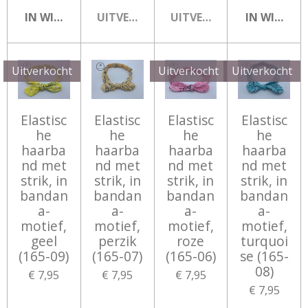
IN WINKELWAGEN
UITVERKOCHT
UITVERKOCHT
IN WINKEL
Uitverkocht
Uitverkocht
Uitverkocht
Elastisc
Elastisc
Elastisc
Elastisc
he
he
he
he
haarba
haarba
haarba
haarba
nd met
nd met
nd met
nd met
strik, in
strik, in
strik, in
strik, in
bandan
bandan
bandan
bandan
a-
a-
a-
a-
motief,
motief,
motief,
motief,
geel
perzik
roze
turquoi
(165-09)
(165-07)
(165-06)
se (165-
08)
€ 7,95
€ 7,95
€ 7,95
€ 7,95