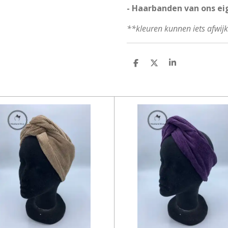
- Haarbanden van ons ei
**kleuren kunnen iets afwij
D
D
S
E
E
H
L
E
A
E
L
R
N
E