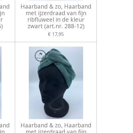
band
Haarband & zo, Haarband
jn
met ijzerdraad van fijn
ur
ribfluweel in de kleur
5)
zwart (art.nr. 288-12)
€ 17,95
band
Haarband & zo, Haarband
jn
met ijzerdraad van fijn