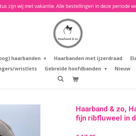
tus zijn wij met vakantie. Alle bestellingen in deze period
oog) haarbanden
Haarbanden met ijzerdraad
El
ngers/wristlets
Gebreide hoofdbanden
Nieuw
Haarband & zo, H
fijn ribfluweel in 