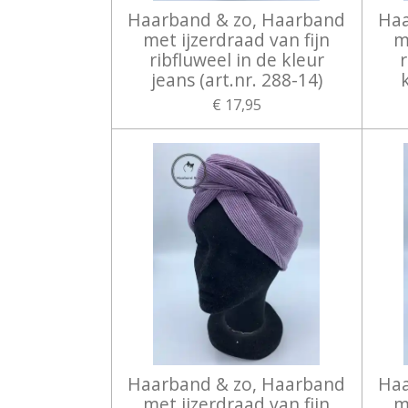
Haarband & zo, Haarband
Haa
met ijzerdraad van fijn
m
ribfluweel in de kleur
r
jeans (art.nr. 288-14)
€ 17,95
Haarband & zo, Haarband
Haa
met ijzerdraad van fijn
m