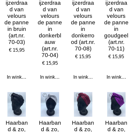
ijzerdraa
ijzerdraa
ijzerdraa
ijzerdraa
d van
d van
d van
d van
velours
velours
velours
velours
de panne
de panne
de panne
de panne
in bruin
in
in
in
(art.nr.
donkerbl
donkerro
goudgeel
70-03)
auw
od (art.nr.
(art.nr.
(art.nr.
70-08)
70-11)
€ 15,95
70-04)
€ 15,95
€ 15,95
€ 15,95
In winkelwagen
In winkelwagen
In winkelwagen
In winkelwa
Haarban
Haarban
Haarban
Haarban
d & zo,
d & zo,
d & zo,
d & zo,