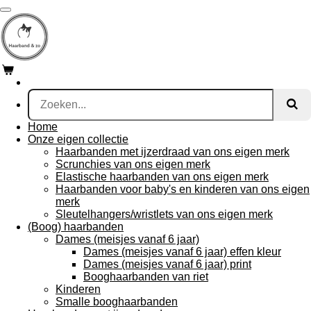
Ga
direct
naar
de
hoofdinhoud
Home
Onze eigen collectie
Haarbanden met ijzerdraad van ons eigen merk
Scrunchies van ons eigen merk
Elastische haarbanden van ons eigen merk
Haarbanden voor baby's en kinderen van ons eigen
merk
Sleutelhangers/wristlets van ons eigen merk
(Boog) haarbanden
Dames (meisjes vanaf 6 jaar)
Dames (meisjes vanaf 6 jaar) effen kleur
Dames (meisjes vanaf 6 jaar) print
Booghaarbanden van riet
Kinderen
Smalle booghaarbanden