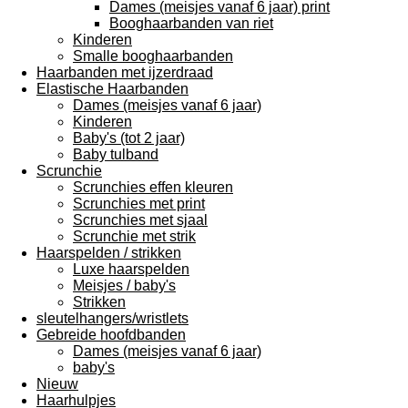
Dames (meisjes vanaf 6 jaar) print
Booghaarbanden van riet
Kinderen
Smalle booghaarbanden
Haarbanden met ijzerdraad
Elastische Haarbanden
Dames (meisjes vanaf 6 jaar)
Kinderen
Baby's (tot 2 jaar)
Baby tulband
Scrunchie
Scrunchies effen kleuren
Scrunchies met print
Scrunchies met sjaal
Scrunchie met strik
Haarspelden / strikken
Luxe haarspelden
Meisjes / baby's
Strikken
sleutelhangers/wristlets
Gebreide hoofdbanden
Dames (meisjes vanaf 6 jaar)
baby's
Nieuw
Haarhulpjes