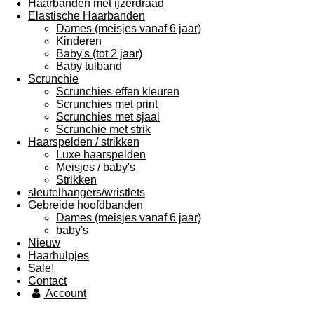
Haarbanden met ijzerdraad
Elastische Haarbanden
Dames (meisjes vanaf 6 jaar)
Kinderen
Baby's (tot 2 jaar)
Baby tulband
Scrunchie
Scrunchies effen kleuren
Scrunchies met print
Scrunchies met sjaal
Scrunchie met strik
Haarspelden / strikken
Luxe haarspelden
Meisjes / baby's
Strikken
sleutelhangers/wristlets
Gebreide hoofdbanden
Dames (meisjes vanaf 6 jaar)
baby's
Nieuw
Haarhulpjes
Sale!
Contact
Account