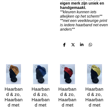
eigen merk zijn uniek en
handgemaakt.
**kleuren kunnen iets
afwijken op het scherm**
**met een veelkleurige print
is iedere haarband net even
anders**
D
D
S
D
e
e
h
e
l
e
a
l
e
l
r
e
n
e
n
Haarban
Haarban
Haarban
Haarban
d & zo,
d & zo,
d & zo,
d & zo,
Haarban
Haarban
Haarban
Haarban
d met
d met
d met
d met