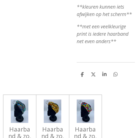
**kleuren kunnen iets
afwijken op het scherm**
**met een veelkleurige
print is iedere haarband
net even anders**
D
D
S
D
E
E
H
E
L
E
A
L
E
L
R
E
N
E
N
Haarba
Haarba
Haarba
nd & zo,
nd & zo,
nd & zo,