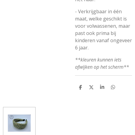
- Verkrijgbaar in één
maat, welke geschikt is
voor volwassenen, maar
past ook prima bij
kinderen vanaf ongeveer
6 jaar.
**kleuren kunnen iets
afwijken op het scherm**
D
D
S
D
E
E
H
E
L
E
A
L
E
L
R
E
N
E
N