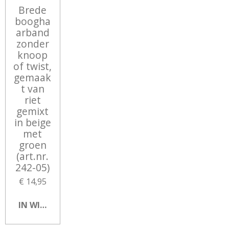
Brede
boogha
arband
zonder
knoop
of twist,
gemaak
t van
riet
gemixt
in beige
met
groen
(art.nr.
242-05)
€ 14,95
IN WINKELWAGEN