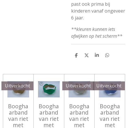
past ook prima bij
kinderen vanaf ongeveer
6 jaar.
**kleuren kunnen iets
afwijken op het scherm**
D
D
S
D
E
E
H
E
L
E
A
L
E
L
R
E
N
E
N
Uitverkocht
Uitverkocht
Uitverkocht
Boogha
Boogha
Boogha
Boogha
arband
arband
arband
arband
van riet
van riet
van riet
van riet
met
met
met
met