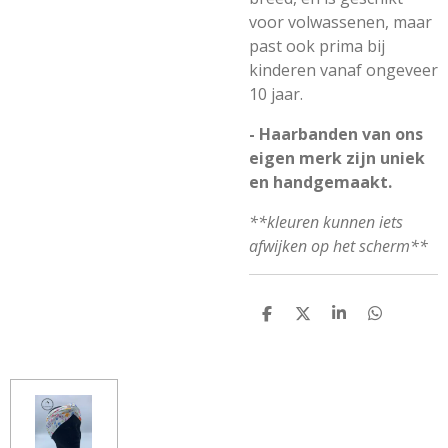
voor volwassenen, maar
past ook prima bij
kinderen vanaf ongeveer
10 jaar.
- Haarbanden van ons
eigen merk zijn uniek
en handgemaakt.
**kleuren kunnen iets
afwijken op het scherm**
D
D
S
D
E
E
H
E
L
E
A
L
E
L
R
E
N
E
N