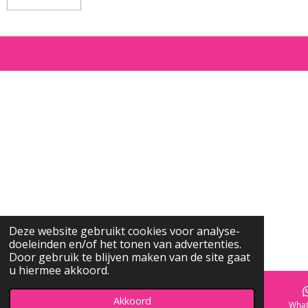
Deze website gebruikt cookies voor analyse-
doeleinden en/of het tonen van advertenties.
Door gebruik te blijven maken van de site gaat
u hiermee akkoord.
Akkoord
E-mailadres
Telefoonnummer
Kaart
What