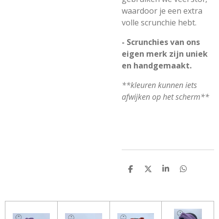
waardoor je een extra
volle scrunchie hebt.
- Scrunchies van ons
eigen merk zijn uniek
en handgemaakt.
**kleuren kunnen iets
afwijken op het scherm**
D
D
S
D
E
E
H
E
L
E
A
L
E
L
R
E
N
E
N