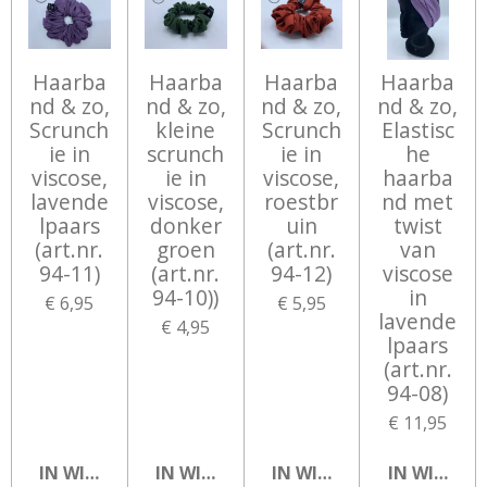
Haarba
Haarba
Haarba
Haarba
nd & zo,
nd & zo,
nd & zo,
nd & zo,
Scrunch
kleine
Scrunch
Elastisc
ie in
scrunch
ie in
he
viscose,
ie in
viscose,
haarba
lavende
viscose,
roestbr
nd met
lpaars
donker
uin
twist
(art.nr.
groen
(art.nr.
van
94-11)
(art.nr.
94-12)
viscose
94-10))
in
€ 6,95
€ 5,95
lavende
€ 4,95
lpaars
(art.nr.
94-08)
€ 11,95
IN WINKELWAGEN
IN WINKELWAGEN
IN WINKELWAGEN
IN WINKEL