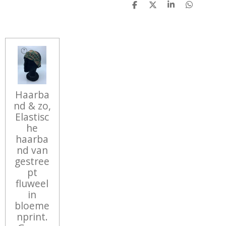
D
D
S
D
E
E
H
E
L
E
A
L
E
L
R
E
N
E
N
Haarba
nd & zo,
Elastisc
he
haarba
nd van
gestree
pt
fluweel
in
bloeme
nprint.