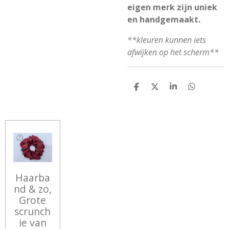
eigen merk zijn uniek
en handgemaakt.
**kleuren kunnen iets
afwijken op het scherm**
D
D
S
D
E
E
H
E
L
E
A
L
E
L
R
E
N
E
N
Haarba
nd & zo,
Grote
scrunch
ie van